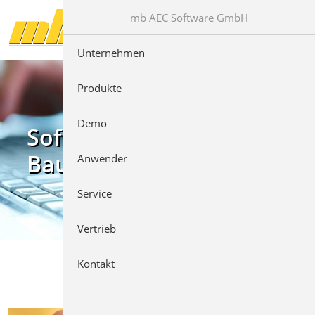
Direkt zur Hauptnavigation springen
Direkt zum Inhalt springen
mb AEC Software GmbH
Unternehmen
Produkte
Demo
Software für das
Bauwesen
Anwender
Service
Vertrieb
Kontakt