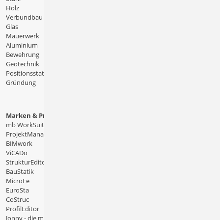
Holz
Verbundbau
Glas
Mauerwerk
Aluminium
Bewehrung
Geotechnik
Positionsstatik
Gründung
Marken & Produkte
mb WorkSuite
ProjektManager
BIMwork
ViCADo
StrukturEditor
BauStatik
MicroFe
EuroSta
CoStruc
ProfilEditor
Jonny - die mb-App