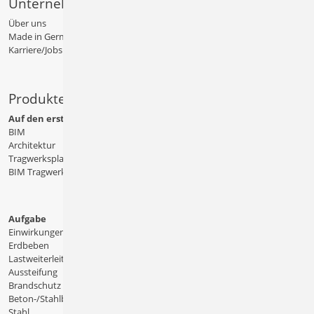
Unternehmen
Über uns
Made in Germany
Karriere/Jobs
Produkte
Auf den ersten Blick
BIM
Architektur
Tragwerksplanung
BIM Tragwerksplanung
Aufgabe
Einwirkungen
Erdbeben
Lastweiterleitung
Aussteifung
Brandschutz
Beton-/Stahlbeton
Stahl