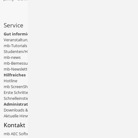
Service
Gut informiert
Veranstaltungen
mb-Tutorials
Studenten/Hochschule
mb-news
mb-Bemessungstafeln
mb-Newsletter
Hilfreiches
Hotline
mb ScreenShare
Erste Schritte
Schnelleinstiege & Doku
Administratives
Downloads & Patches
Aktuelle Hinweise
Kontakt
mb AEC Software GmbH